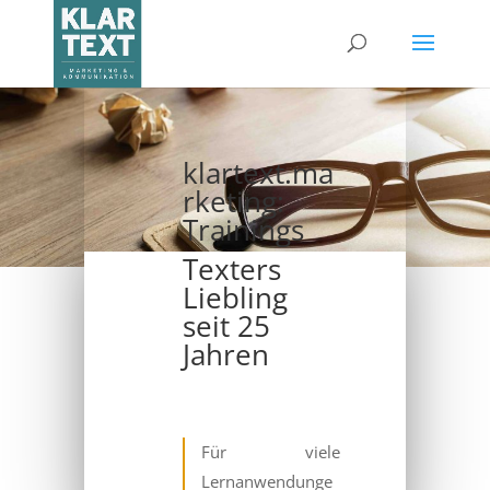
klartext.ma
rketing:
Trainings
Texters
Liebling
seit 25
Jahren
Für viele
Lernanwendunge