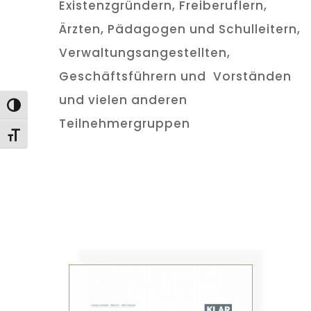
Existenzgründern, Freiberuflern,
Ärzten, Pädagogen und Schulleitern,
Verwaltungsangestellten,
Geschäftsführern und Vorständen
und vielen anderen
Umschalten auf hohe Kontraste
Teilnehmergruppen
Schrift vergrößern